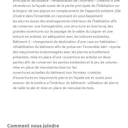
principal et secondaire - réhabilitation de l’intérieur - création d’une
véranda sur la façade ouest de la partie principale de l’habitation sur
la largeur de son pignon en remplacement de l’appentis existant. Elle
s’insère dans l’ensemble en reprenant en sous-bassement
les pierres issues des aménagements intérieurs de l’habitation afin
de conserver une homogénéité, une structure en bois local, des
grandes ouvertures sur le paysage de la vallée du Leguer et une
toiture en ardoise, en adéquation avec les toitures existantes.
Bâtiment 2 - changement de destination d’une cave en habitation :
réhabilitation du bâtiment afin de préserver l’ensemble bâti - reprise
des maçonneries endommagées avec les pierres actuellement
présentes -mise en place d’une couverture en ardoise en deux
parties afin de conserver les pentes existantes et le jeu de volume.-
mise en place de menuiseries bois sur les
ouvertures actuelles du bâtiment non fermées -création
d’ouvertures en maçonnerie pierre en façade est et ouest pour
amener de la lumière a l’intérieur du bâtiment– utilisation de pierre
de taille locale et mise en place de menuiseries bois.
Comment nous joindre